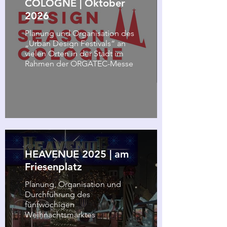
Innenarchitektur/Installation.
COLOGNE | Oktober
2026
Planung und Organisation des
„Urban Design Festivals“ an
vielen Orten in der Stadt im
Rahmen der ORGATEC-Messe
HEAVENUE 2025 | am
Friesenplatz
Planung, Organisation und
Durchführung des
fünfwöchigen
Weihnachtsmarktes