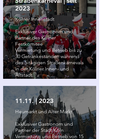
Straßenkarneval | seit
2023
Kölner Innenstadt
Exklusiver Gastronom und
Partner des Kölner
Festkomitee
Vermietung und Betrieb bis zu
30 Getränkeständen während
des 5-tägigen Straßenkarnevals
in der Kölner Innen- und
Altstadt
11.11. | 2023
Heumarkt und Alter Markt
Exklusiver Gastronom und
Partner der Stadt Köln
Vermietung und Betrieb von 15