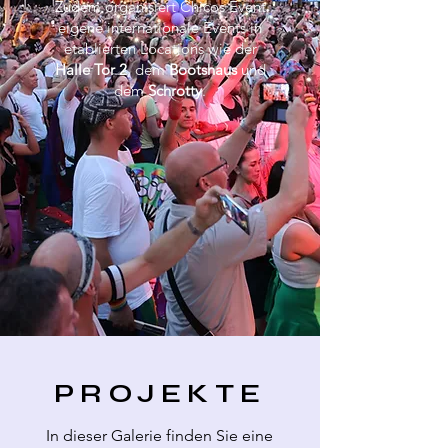
Zudem organisiert Chicos Event
eigene internationale Events in
etablierten Locations wie der
Halle Tor 2
, dem
Bootshaus
und
dem
Schrotty
.
PROJEKTE
In dieser Galerie finden Sie eine