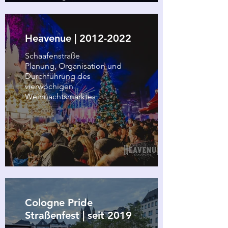
Getränke- und Essensständen
während des 3-tägigen
Straßenfestes in der Kölner
Innenstadt
Heavenue | 2012-2022
Schaafenstraße
Planung, Organisation und
Durchführung des
vierwöchigen
Weihnachtsmarktes
Cologne Pride
Straßenfest | seit 2019