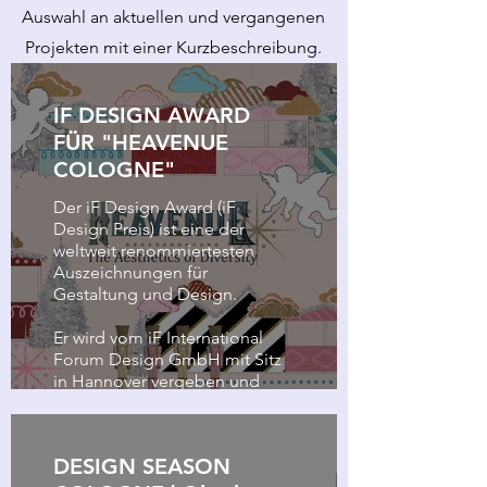
Auswahl an aktuellen und vergangenen
Projekten mit einer Kurzbeschreibung.
IF DESIGN AWARD
FÜR "HEAVENUE
COLOGNE"
Der iF Design Award (iF
Design Preis) ist eine der
weltweit renommiertesten
Auszeichnungen für
Gestaltung und Design.
Er wird vom iF International
Forum Design GmbH mit Sitz
in Hannover vergeben und
existiert seit 1953. Der
Heavenue Weihnachtsmarkt
erhielt den Preis 2026 für den
DESIGN SEASON
Bereich