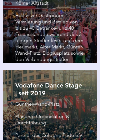
Kölner Altstadt
Exklusiver Gastronom
Vermietung und Betrieb von
bis zu 40 Getränke- und 40
Essensständen während des 3-
tägigen Straßenfestes auf dem
Heumarkt, Alter Markt, Günter-
Wand-Platz, Elogiusplatz sowie
den Verbindungsstraßen
Vodafone Dance Stage
| seit 2019
Günther-Wand-Platz
Planung, Organisation &
Durchführung
Partner des Cologne Pride e.V.