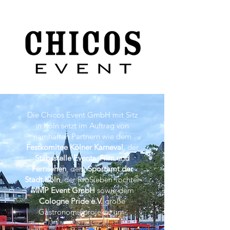
Die Chicos Event GmbH mit Sitz
in Köln setzt im Auftrag von
namhaften Partnern wie dem
Festkomitee Kölner Karneval
, der
Stabsstelle Events
,
Film und
Fernsehen
, dem
Sportamt der
Stadt Köln
, der ProSieben Tochter
MMP Event
GmbH
sowie dem
Cologne Pride e.V.
große
Gastronomieprojekte um.